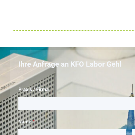
Ihre Anfrage an KFO Labor Gehl
Praxis / Firma
Name
*