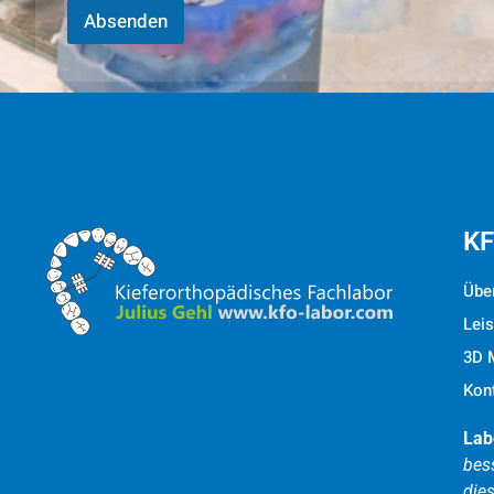
Absenden
KF
Übe
Lei
3D 
Kon
Lab
bes
dies