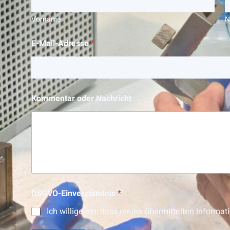
Vorname
N
E-Mail-Adresse
*
Kommentar oder Nachricht
DSGVO-Einverständnis
*
Ich willige ein, dass meine übermittelten Inform