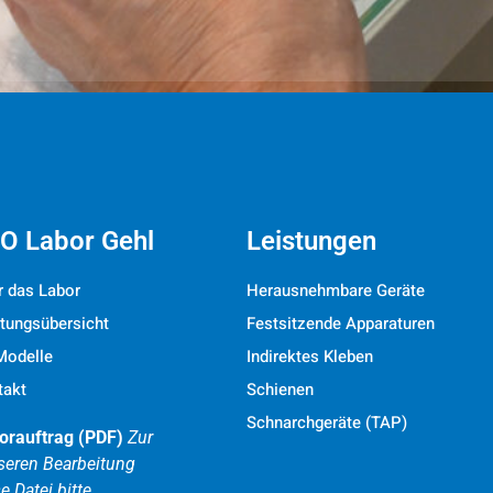
O Labor Gehl
Leistungen
r das Labor
Herausnehmbare Geräte
stungsübersicht
Festsitzende Apparaturen
Modelle
Indirektes Kleben
takt
Schienen
Schnarchgeräte (TAP)
orauftrag (PDF)
Zur
seren Bearbeitung
e Datei bitte