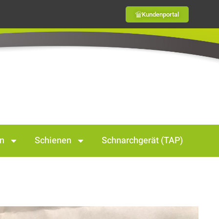
Kundenportal
en
Schienen
Schnarchgerät (TAP)